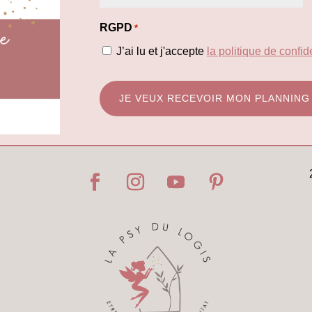
Mon
RGPD
*
prénom
J’ai lu et j'accepte
la politique de confide