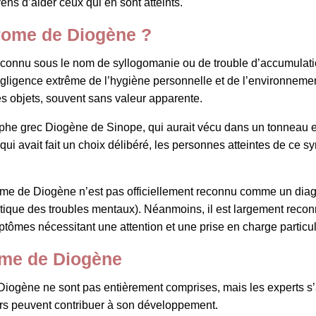
ns d’aider ceux qui en sont atteints.
rome de Diogène ?
onnu sous le nom de syllogomanie ou de trouble d’accumulatio
gligence extrême de l’hygiène personnelle et de l’environnemen
 objets, souvent sans valeur apparente.
he grec Diogène de Sinope, qui aurait vécu dans un tonneau et 
i avait fait un choix délibéré, les personnes atteintes de ce 
rome de Diogène n’est pas officiellement reconnu comme un diagn
tique des troubles mentaux). Néanmoins, il est largement reconn
mes nécessitant une attention et une prise en charge particul
ome de Diogène
ogène ne sont pas entièrement comprises, mais les experts s’ac
teurs peuvent contribuer à son développement.