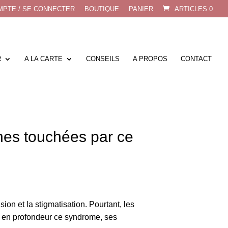
PTE / SE CONNECTER
BOUTIQUE
PANIER
ARTICLES 0
R
A LA CARTE
CONSEILS
A PROPOS
CONTACT
nes touchées par ce
n et la stigmatisation. Pourtant, les
er en profondeur ce syndrome, ses